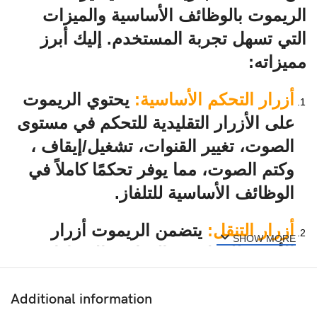
الريموت بالوظائف الأساسية والميزات
التي تسهل تجربة المستخدم. إليك أبرز
مميزاته:
أزرار التحكم الأساسية
:
يحتوي الريموت
على الأزرار التقليدية للتحكم في مستوى
الصوت، تغيير القنوات، تشغيل/إيقاف ،
وكتم الصوت، مما يوفر تحكمًا كاملاً في
الوظائف الأساسية للتلفاز.
أزرار التنقل
:
يتضمن الريموت أزرار
SHOW MORE
الأسهم للتنقل بين القوائم والإعدادات،
مع زر “OK” لتأكيد الاختيارات، مما
يسهل عملية التصفح والاختيار.
Additional information