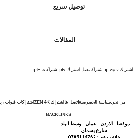
توصيل سريع
المقالات
اشتراك iptv
iptv اشتراك
افضل اشتراك iptv
اشتراكات iptv
من نحن
سياسة الخصوصية
اتصل بنا
اشتراك ZEN 4K
اشتراكات قنوات ري
BACKLINKS
موقعنا : الاردن - عمان - وسط البلد -
شارع بسمان
هاتف رقم : 0785114762