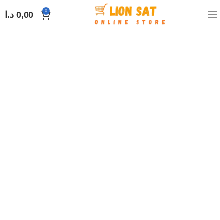
0
0,00
د.ا