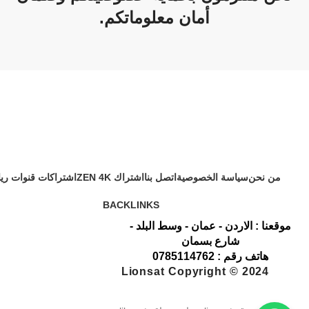
أمان معلوماتكم.
من نحن
سياسة الخصوصية
اتصل بنا
اشتراك ZEN 4K
اشتراكات قنوات ري
BACKLINKS
موقعنا : الاردن - عمان - وسط البلد -
شارع بسمان
هاتف رقم : 0785114762
Lionsat Copyright © 2024