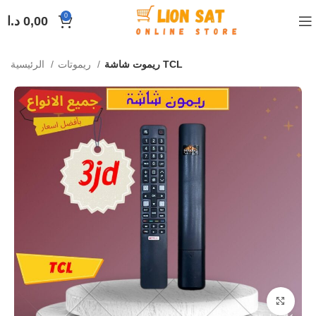
0
0,00
د.ا
ريموت شاشة TCL
ريموتات
الرئيسية
Click to enlarge