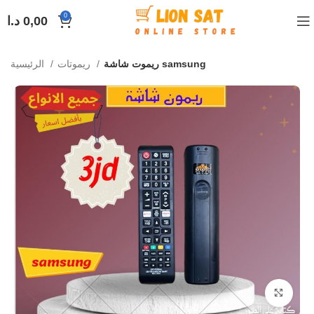
0
0,00
د.ا
ريموت شاشة samsung
ريموتات
الرئيسية
Click to enlarge