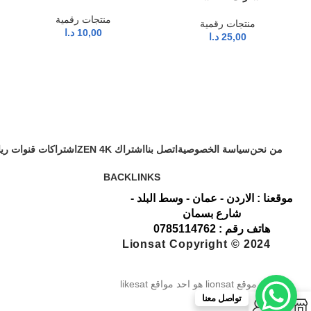
منتجات رقمية
منتجات رقمية
10,00
د.ا
25,00
د.ا
من نحن
سياسة الخصوصية
اتصل بنا
اشتراك ZEN 4K
اشتراكات قنوات ري
BACKLINKS
موقعنا : الاردن - عمان - وسط البلد -
شارع بسمان
هاتف رقم : 0785114762
Lionsat Copyright © 2024
موقع lionsat هو احد مواقع likesat
تواصل معنا
0