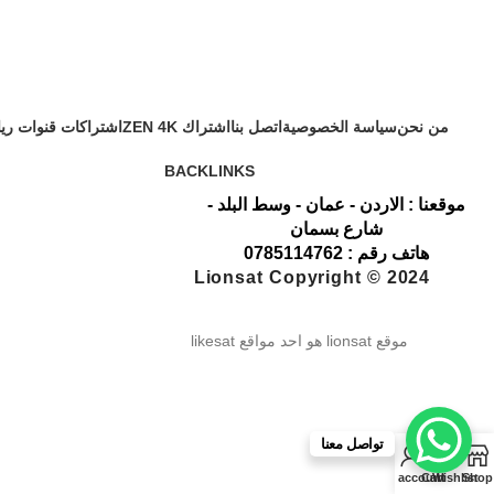
من نحن
سياسة الخصوصية
اتصل بنا
اشتراك ZEN 4K
اشتراكات قنوات ري
BACKLINKS
موقعنا : الاردن - عمان - وسط البلد -
شارع بسمان
هاتف رقم : 0785114762
Lionsat Copyright © 2024
موقع lionsat هو احد مواقع likesat
تواصل معنا
0
My account
Cart
Wishlist
Shop