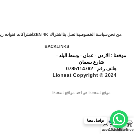
من نحن
سياسة الخصوصية
اتصل بنا
اشتراك ZEN 4K
اشتراكات قنوات ري
BACKLINKS
موقعنا : الاردن - عمان - وسط البلد -
شارع بسمان
هاتف رقم : 0785114762
Lionsat Copyright © 2024
موقع lionsat هو احد مواقع likesat
تواصل معنا
0
My account
Cart
Wishlist
Filters
Shop