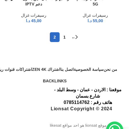
5G
دعم IPTV
رسيفرات غزال
رسيفرات غزال
55,00
د.ا
45,00
د.ا
2
1
←
من نحن
سياسة الخصوصية
اتصل بنا
اشتراك ZEN 4K
اشتراكات قنوات ري
BACKLINKS
موقعنا : الاردن - عمان - وسط البلد -
شارع بسمان
هاتف رقم : 0785114762
Lionsat Copyright © 2024
موقع lionsat هو احد مواقع likesat